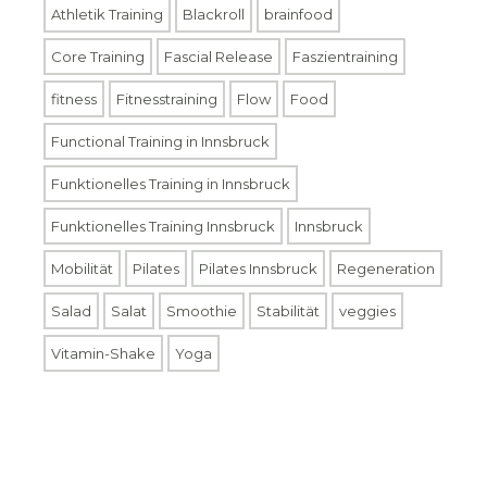
Athletik Training
Blackroll
brainfood
Core Training
Fascial Release
Faszientraining
fitness
Fitnesstraining
Flow
Food
Functional Training in Innsbruck
Funktionelles Training in Innsbruck
Funktionelles Training Innsbruck
Innsbruck
Mobilität
Pilates
Pilates Innsbruck
Regeneration
Salad
Salat
Smoothie
Stabilität
veggies
Vitamin-Shake
Yoga