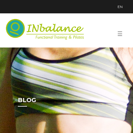
EN
☰
BLOG